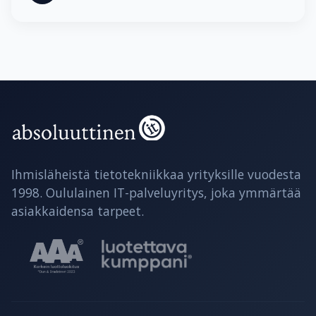
Ihmisläheistä tietotekniikkaa yrityksille vuodesta
1998. Oululainen IT-palveluyritys, joka ymmärtää
asiakkaidensa tarpeet.