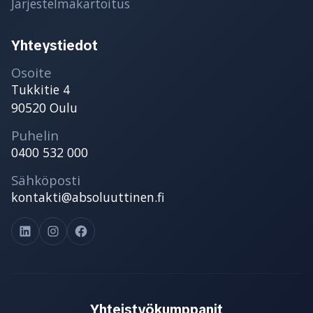
Järjestelmäkartoitus
Yhteystiedot
Osoite
Tukkitie 4
90520 Oulu
Puhelin
0400 532 000
Sähköposti
kontakti@absoluuttinen.fi
LinkedIn
Instagram
Facebook
Yhteistyökumppanit