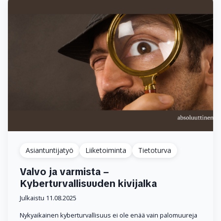
Asiantuntijatyö
Liiketoiminta
Tietoturva
Valvo ja varmista –
Kyberturvallisuuden kivijalka
Julkaistu 11.08.2025
Nykyaikainen kyberturvallisuus ei ole enää vain palomuureja