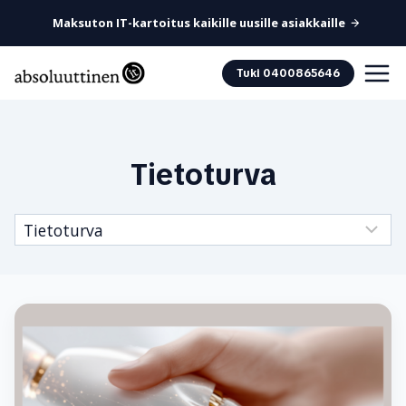
Maksuton IT-kartoitus kaikille uusille asiakkaille
Siirry
Tuki 0400865646
sisältöön
Tietoturva
Kategoriat