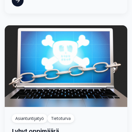
Asiantuntijatyö
Tietoturva
Lyhyt oppimäärä