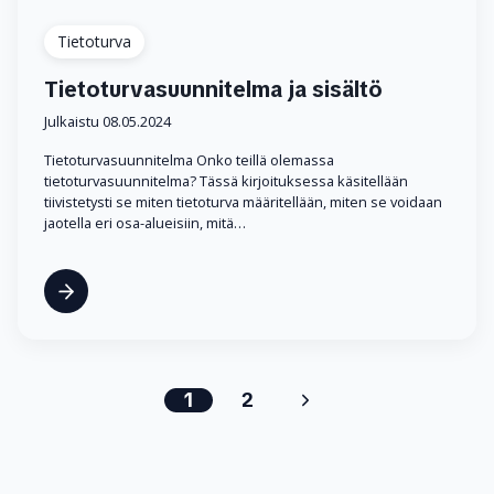
Tietoturva
Tietoturvasuunnitelma ja sisältö
Julkaistu 08.05.2024
Tietoturvasuunnitelma Onko teillä olemassa
tietoturvasuunnitelma? Tässä kirjoituksessa käsitellään
tiivistetysti se miten tietoturva määritellään, miten se voidaan
jaotella eri osa-alueisiin, mitä…
1
2
Seuraava
sivu
Sivunavigointi