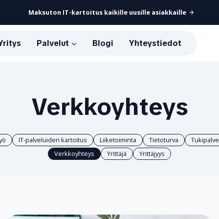
Maksuton IT-kartoitus kaikille uusille asiakkaille
Yritys
Palvelut
Blogi
Yhteystiedot
Verkkoyhteys
työ
IT-palveluiden kartoitus
Liiketoiminta
Tietoturva
Tukipalve
Verkkoyhteys
Yrittäjä
Yrittäjyys