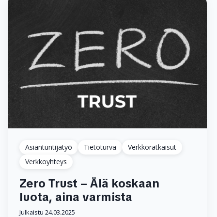
Asiantuntijatyö
Tietoturva
Verkkoratkaisut
Verkkoyhteys
Zero Trust – Älä koskaan
luota, aina varmista
Julkaistu 24.03.2025