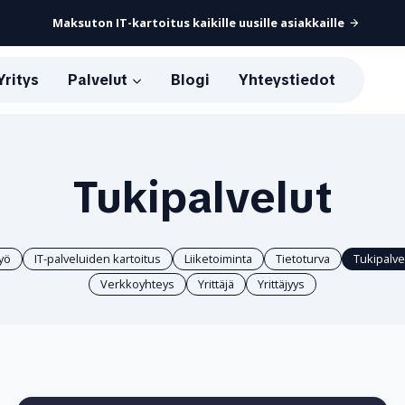
Maksuton IT-kartoitus kaikille uusille asiakkaille
Yritys
Palvelut
Blogi
Yhteystiedot
Tukipalvelut
työ
IT-palveluiden kartoitus
Liiketoiminta
Tietoturva
Tukipalve
Verkkoyhteys
Yrittäjä
Yrittäjyys