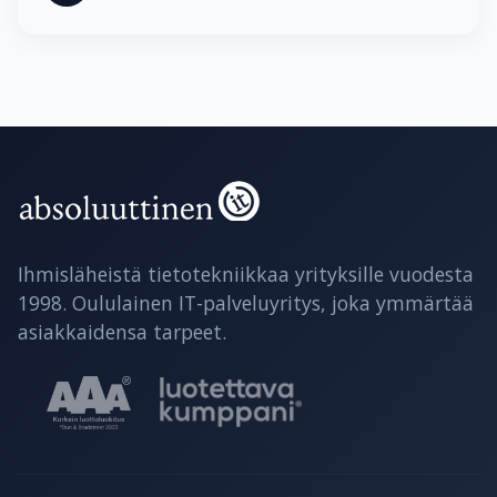
Ihmisläheistä tietotekniikkaa yrityksille vuodesta
1998. Oululainen IT-palveluyritys, joka ymmärtää
asiakkaidensa tarpeet.