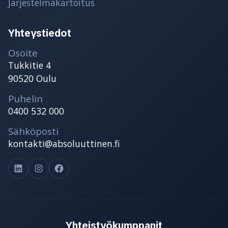
Järjestelmäkartoitus
Yhteystiedot
Osoite
Tukkitie 4
90520 Oulu
Puhelin
0400 532 000
Sähköposti
kontakti@absoluuttinen.fi
LinkedIn
Instagram
Facebook
Yhteistyökumppanit