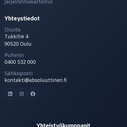
Järjestelmäkartoitus
Yhteystiedot
Osoite
Tukkitie 4
90520 Oulu
Puhelin
0400 532 000
Sähköposti
kontakti@absoluuttinen.fi
LinkedIn
Instagram
Facebook
Yhteistyökumppanit