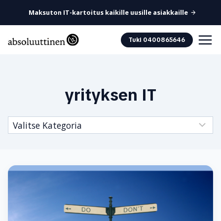
Maksuton IT-kartoitus kaikille uusille asiakkaille
Siirry
Tuki 0400865646
sisältöön
yrityksen IT
Kategoriat