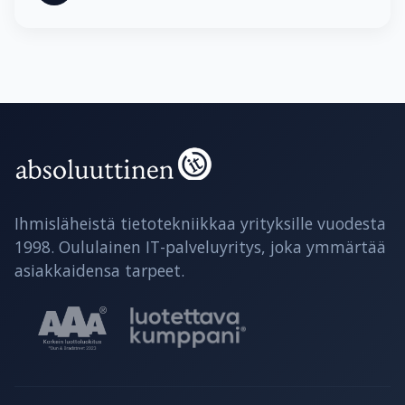
Ihmisläheistä tietotekniikkaa yrityksille vuodesta
1998. Oululainen IT-palveluyritys, joka ymmärtää
asiakkaidensa tarpeet.