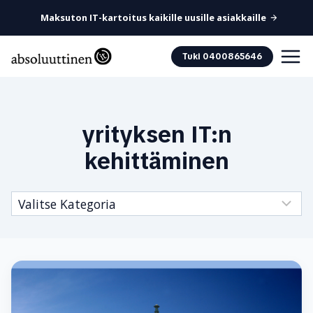
Maksuton IT-kartoitus kaikille uusille asiakkaille
Siirry
Tuki 0400865646
sisältöön
yrityksen IT:n
kehittäminen
Kategoriat