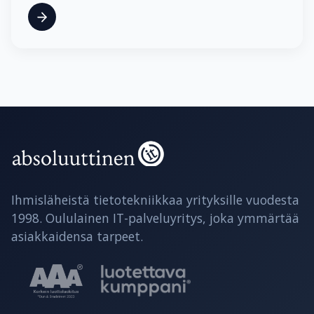
Ihmisläheistä tietotekniikkaa yrityksille vuodesta
1998. Oululainen IT-palveluyritys, joka ymmärtää
asiakkaidensa tarpeet.