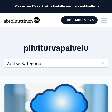
Maksuton IT-kartoitus kaikille uusille asiakkaille
Siirry
Tuki 0400865646
sisältöön
pilviturvapalvelu
Kategoriat