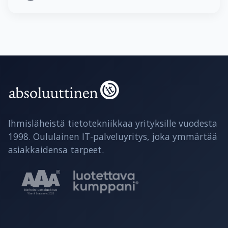
Ihmisläheistä tietotekniikkaa yrityksille vuodesta
1998. Oululainen IT-palveluyritys, joka ymmärtää
asiakkaidensa tarpeet.