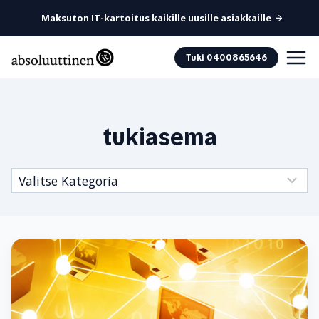
Maksuton IT-kartoitus kaikille uusille asiakkaille
Siirry
Tuki 0400865646
sisältöön
tukiasema
Kategoriat